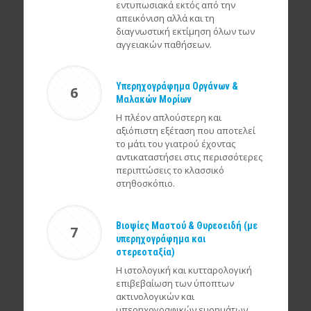
εντυπωσιακά εκτός από την
απεικόνιση αλλά και τη
διαγνωστική εκτίμηση όλων των
αγγειακών παθήσεων.
Υπερηχογράφημα Οργάνων &
6
Μαλακών Μορίων
Η πλέον απλούστερη και
αξιόπιστη εξέταση που αποτελεί
το μάτι του γιατρού έχοντας
αντικαταστήσει στις περισσότερες
περιπτώσεις το κλασσικό
στηθοσκόπιο.
Βιοψίες Μαστού & Θυρεοειδή (με
7
υπερηχογράφημα και
στερεοταξία)
Η ιστολογική και κυτταρολογική
επιβεβαίωση των ύποπτων
ακτινολογικών και
υπερηχογραφικών ευρημάτων.