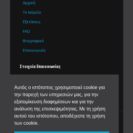
Αρχική
Το Ιατρείο
Εξετάσεις
FAQ
Βιογραφικό
Επικοινωνία
Στοιχεία Επικοινωνίας
Δ. Βετσόπουλου 65
Αλεξάνδρεια ΤΚ 59300
Αυτός ο ιστότοπος χρησιμοποιεί cookie για
2333028118
6976633515
την παροχή των υπηρεσιών μας, για την
sdaoukopoulos@yahoo.gr
εξατομίκευση διαφημίσεων και για την
ανάλυση της επισκεψιμότητας. Με τη χρήση
αυτού του ιστότοπου, αποδέχεστε τη χρήση
© 2018 -
Διαγνωστικό Ακτινολογικό Κέντρο
των cookie.
Αλεξάνδρεια | Δαουκόπουλος Στέφανος