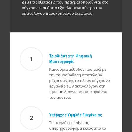
Δείτε τις εξετάσεις που πραγματοποιούνται στο
σύγχρονο και άρτια εξοπλισμένο κέντρο του
ακτινολόγου Δαουκόπουλου Στέφανου.
Τρισδιάστατη Ψηφιακή
1
Μαστογραφία
Καινούρια μέθοδος που μαζί με
την τομοσύνθεση αποτελούν
μέχρι στιγμής το πλέον σύγχρονο
εργαλείο των ακτινολόγων στη
πρώιμη διάγνωση του καρκίνου
του μαστού.
Υπέρηχος Υψηλής Ευκρίνειας
2
Το υψηλής ευκρίνειας
υπερηχογράφημα εκτός από το