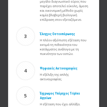
μεγάλο διαγνωστικό εύρος που
παρέχει αποτελεί εύκολη, άμεση
και οικονομική μέθοδο χωρίς
καμία βλαβερή βιολογική
επίδραση στον εξεταζόμενο.
Έλεγχος Οστεοπόρωσης
3
Η πλέον αξιόπιστη εξέταση που
εκτιμά τη πιθανότητα του
κατάγματος ανάλογα με τη
πυκνότητα των οστών.
Ψηφιακές Ακτινογραφίες
4
Η εξέλιξη της απλής
ακτινογραφίας.
Έγχρωμος Υπέρηχος Triplex
5
Αγγείων
Η εξέταση που έχει αλλάξει