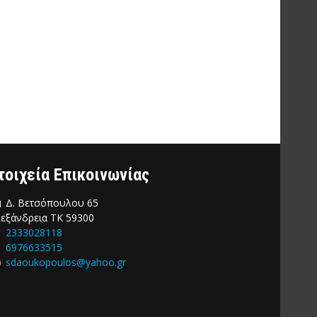
τοιχεία Επικοινωνίας
Δ. Βετσόπουλου 65
εξάνδρεια ΤΚ 59300
2333028118
6976633515
sdaoukopoulos@yahoo.gr