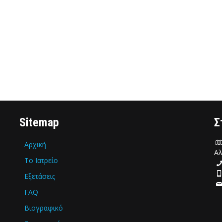
Sitemap
Σ
Αρχική
Αλ
Το Ιατρείο
Εξετάσεις
FAQ
Βιογραφικό