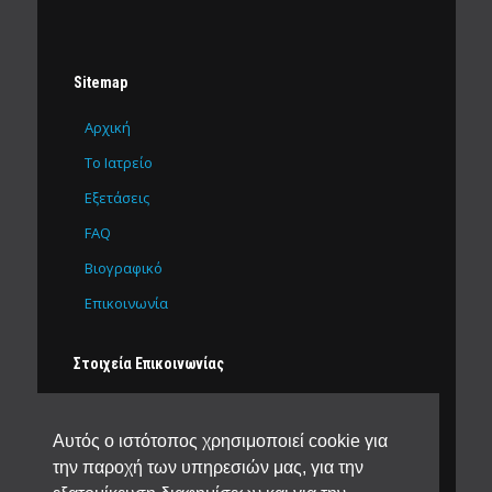
Sitemap
Αρχική
Το Ιατρείο
Εξετάσεις
FAQ
Βιογραφικό
Επικοινωνία
Στοιχεία Επικοινωνίας
Δ. Βετσόπουλου 65
Αλεξάνδρεια ΤΚ 59300
Αυτός ο ιστότοπος χρησιμοποιεί cookie για
2333028118
6976633515
την παροχή των υπηρεσιών μας, για την
sdaoukopoulos@yahoo.gr