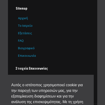
Sitemap
Αρχική
Το Ιατρείο
Εξετάσεις
FAQ
Βιογραφικό
Επικοινωνία
Στοιχεία Επικοινωνίας
Δ. Βετσόπουλου 65
Αλεξάνδρεια ΤΚ 59300
Αυτός ο ιστότοπος χρησιμοποιεί cookie για
2333028118
6976633515
την παροχή των υπηρεσιών μας, για την
sdaoukopoulos@yahoo.gr
εξατομίκευση διαφημίσεων και για την
ανάλυση της επισκεψιμότητας. Με τη χρήση