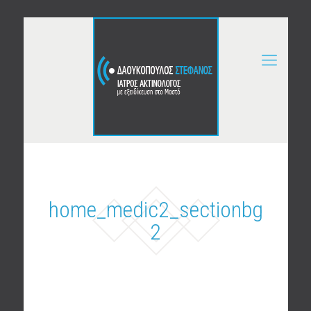
home_medic2_sectionbg
2